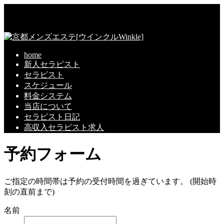
home
新人セラピスト
セラピスト
スケジュール
料金システム
当店について
セラピスト日記
高収入セラピスト求人
予約フォーム
ご指定の時間帯は予約の受付時間を過ぎています。 (開始時
刻の直前まで)
名前