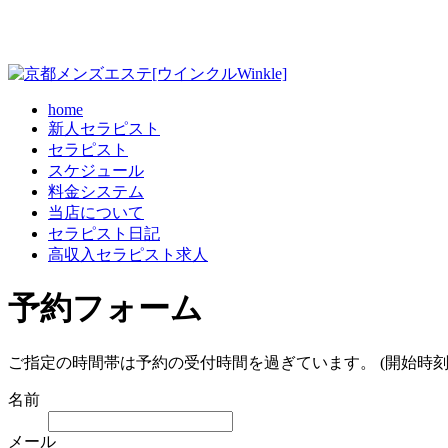
home
新人セラピスト
セラピスト
スケジュール
料金システム
当店について
セラピスト日記
高収入セラピスト求人
予約フォーム
ご指定の時間帯は予約の受付時間を過ぎています。 (開始時刻
名前
メール