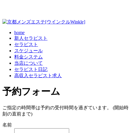
home
新人セラピスト
セラピスト
スケジュール
料金システム
当店について
セラピスト日記
高収入セラピスト求人
予約フォーム
ご指定の時間帯は予約の受付時間を過ぎています。 (開始時
刻の直前まで)
名前