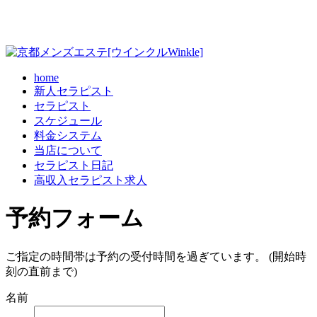
home
新人セラピスト
セラピスト
スケジュール
料金システム
当店について
セラピスト日記
高収入セラピスト求人
予約フォーム
ご指定の時間帯は予約の受付時間を過ぎています。 (開始時
刻の直前まで)
名前