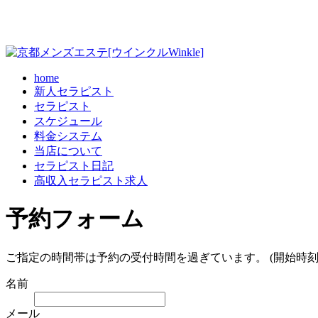
home
新人セラピスト
セラピスト
スケジュール
料金システム
当店について
セラピスト日記
高収入セラピスト求人
予約フォーム
ご指定の時間帯は予約の受付時間を過ぎています。 (開始時刻
名前
メール