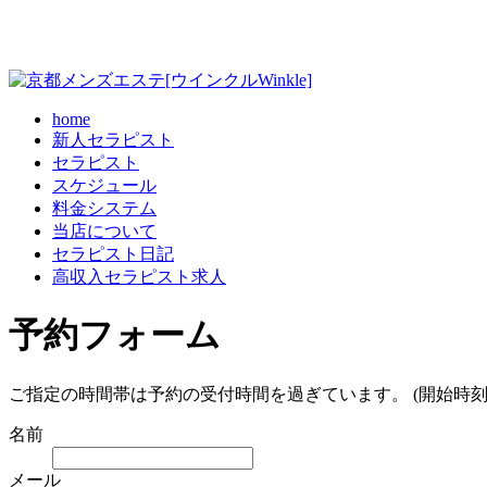
home
新人セラピスト
セラピスト
スケジュール
料金システム
当店について
セラピスト日記
高収入セラピスト求人
予約フォーム
ご指定の時間帯は予約の受付時間を過ぎています。 (開始時刻
名前
メール