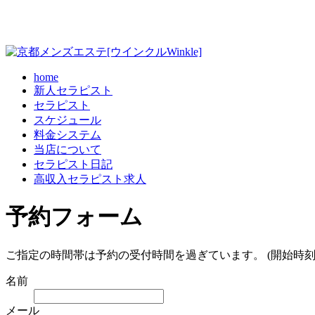
home
新人セラピスト
セラピスト
スケジュール
料金システム
当店について
セラピスト日記
高収入セラピスト求人
予約フォーム
ご指定の時間帯は予約の受付時間を過ぎています。 (開始時刻
名前
メール