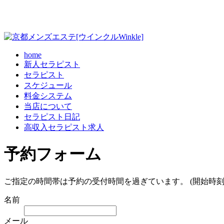
home
新人セラピスト
セラピスト
スケジュール
料金システム
当店について
セラピスト日記
高収入セラピスト求人
予約フォーム
ご指定の時間帯は予約の受付時間を過ぎています。 (開始時刻
名前
メール