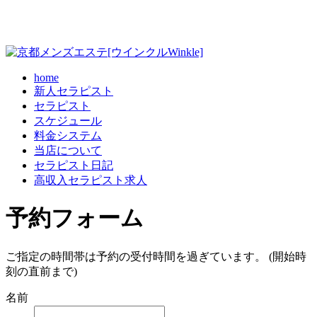
home
新人セラピスト
セラピスト
スケジュール
料金システム
当店について
セラピスト日記
高収入セラピスト求人
予約フォーム
ご指定の時間帯は予約の受付時間を過ぎています。 (開始時
刻の直前まで)
名前