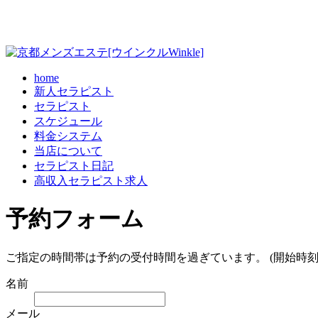
home
新人セラピスト
セラピスト
スケジュール
料金システム
当店について
セラピスト日記
高収入セラピスト求人
予約フォーム
ご指定の時間帯は予約の受付時間を過ぎています。 (開始時刻
名前
メール