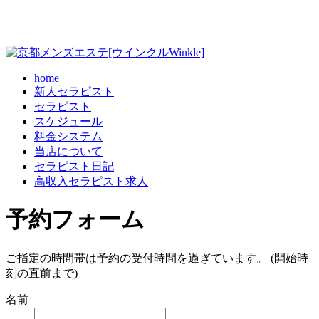
home
新人セラピスト
セラピスト
スケジュール
料金システム
当店について
セラピスト日記
高収入セラピスト求人
予約フォーム
ご指定の時間帯は予約の受付時間を過ぎています。 (開始時
刻の直前まで)
名前