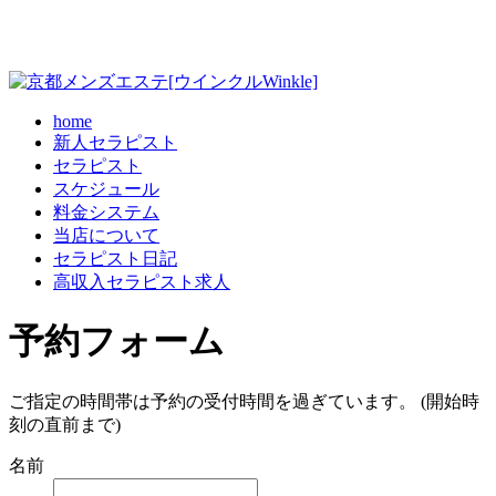
home
新人セラピスト
セラピスト
スケジュール
料金システム
当店について
セラピスト日記
高収入セラピスト求人
予約フォーム
ご指定の時間帯は予約の受付時間を過ぎています。 (開始時
刻の直前まで)
名前