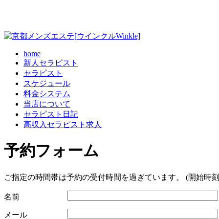
home
新人セラピスト
セラピスト
スケジュール
料金システム
当店について
セラピスト日記
高収入セラピスト求人
予約フォーム
ご指定の時間帯は予約の受付時間を過ぎています。 (開始時刻
名前
メール