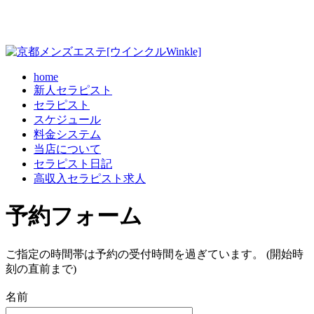
home
新人セラピスト
セラピスト
スケジュール
料金システム
当店について
セラピスト日記
高収入セラピスト求人
予約フォーム
ご指定の時間帯は予約の受付時間を過ぎています。 (開始時
刻の直前まで)
名前