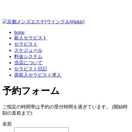
home
新人セラピスト
セラピスト
スケジュール
料金システム
当店について
セラピスト日記
高収入セラピスト求人
予約フォーム
ご指定の時間帯は予約の受付時間を過ぎています。 (開始時
刻の直前まで)
名前