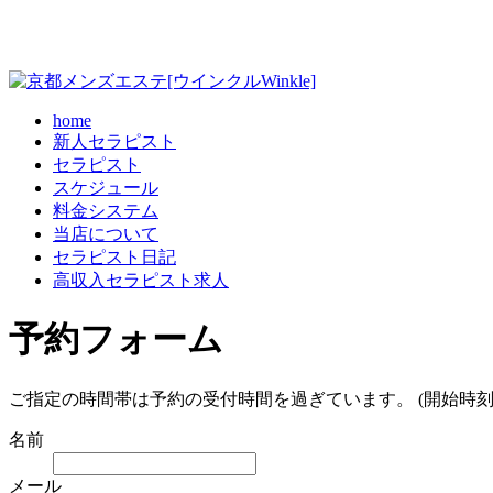
home
新人セラピスト
セラピスト
スケジュール
料金システム
当店について
セラピスト日記
高収入セラピスト求人
予約フォーム
ご指定の時間帯は予約の受付時間を過ぎています。 (開始時刻
名前
メール