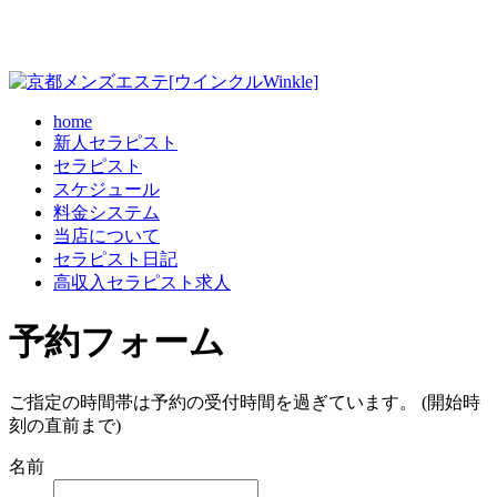
home
新人セラピスト
セラピスト
スケジュール
料金システム
当店について
セラピスト日記
高収入セラピスト求人
予約フォーム
ご指定の時間帯は予約の受付時間を過ぎています。 (開始時
刻の直前まで)
名前