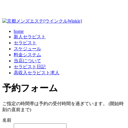
home
新人セラピスト
セラピスト
スケジュール
料金システム
当店について
セラピスト日記
高収入セラピスト求人
予約フォーム
ご指定の時間帯は予約の受付時間を過ぎています。 (開始時
刻の直前まで)
名前