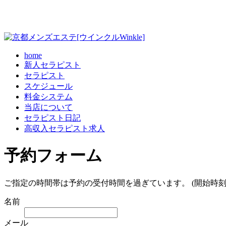
home
新人セラピスト
セラピスト
スケジュール
料金システム
当店について
セラピスト日記
高収入セラピスト求人
予約フォーム
ご指定の時間帯は予約の受付時間を過ぎています。 (開始時刻
名前
メール