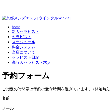
home
新人セラピスト
セラピスト
スケジュール
料金システム
当店について
セラピスト日記
高収入セラピスト求人
予約フォーム
ご指定の時間帯は予約の受付時間を過ぎています。 (開始時刻
名前
メール