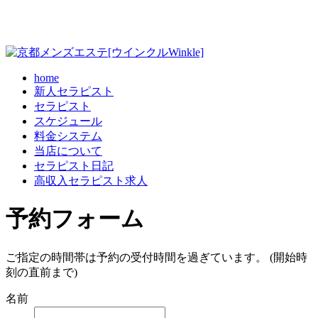
home
新人セラピスト
セラピスト
スケジュール
料金システム
当店について
セラピスト日記
高収入セラピスト求人
予約フォーム
ご指定の時間帯は予約の受付時間を過ぎています。 (開始時
刻の直前まで)
名前