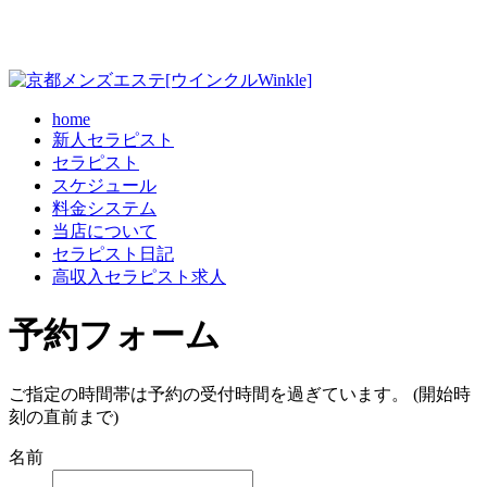
home
新人セラピスト
セラピスト
スケジュール
料金システム
当店について
セラピスト日記
高収入セラピスト求人
予約フォーム
ご指定の時間帯は予約の受付時間を過ぎています。 (開始時
刻の直前まで)
名前