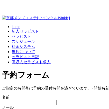
home
新人セラピスト
セラピスト
スケジュール
料金システム
当店について
セラピスト日記
高収入セラピスト求人
予約フォーム
ご指定の時間帯は予約の受付時間を過ぎています。 (開始時刻
名前
メール