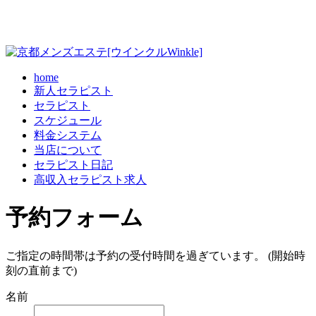
home
新人セラピスト
セラピスト
スケジュール
料金システム
当店について
セラピスト日記
高収入セラピスト求人
予約フォーム
ご指定の時間帯は予約の受付時間を過ぎています。 (開始時
刻の直前まで)
名前