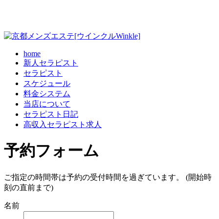
home
新人セラピスト
セラピスト
スケジュール
料金システム
当店について
セラピスト日記
高収入セラピスト求人
予約フォーム
ご指定の時間帯は予約の受付時間を過ぎています。 (開始時
刻の直前まで)
名前