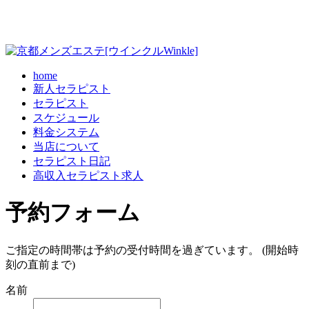
home
新人セラピスト
セラピスト
スケジュール
料金システム
当店について
セラピスト日記
高収入セラピスト求人
予約フォーム
ご指定の時間帯は予約の受付時間を過ぎています。 (開始時
刻の直前まで)
名前