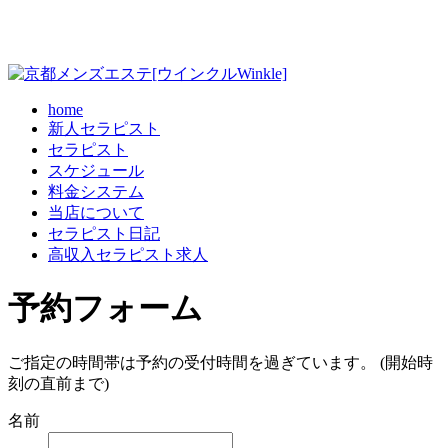
home
新人セラピスト
セラピスト
スケジュール
料金システム
当店について
セラピスト日記
高収入セラピスト求人
予約フォーム
ご指定の時間帯は予約の受付時間を過ぎています。 (開始時
刻の直前まで)
名前