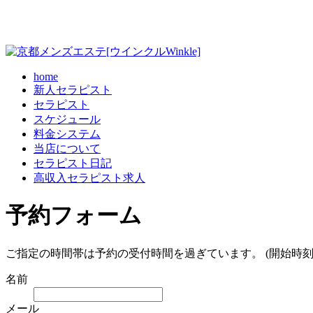
home
新人セラピスト
セラピスト
スケジュール
料金システム
当店について
セラピスト日記
高収入セラピスト求人
予約フォーム
ご指定の時間帯は予約の受付時間を過ぎています。 (開始時刻
名前
メール