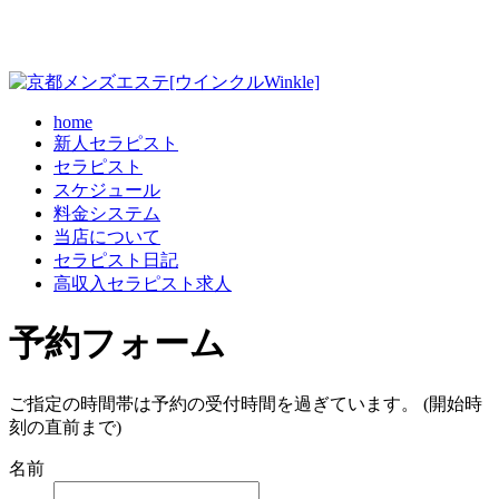
home
新人セラピスト
セラピスト
スケジュール
料金システム
当店について
セラピスト日記
高収入セラピスト求人
予約フォーム
ご指定の時間帯は予約の受付時間を過ぎています。 (開始時
刻の直前まで)
名前