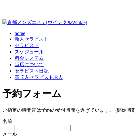
home
新人セラピスト
セラピスト
スケジュール
料金システム
当店について
セラピスト日記
高収入セラピスト求人
予約フォーム
ご指定の時間帯は予約の受付時間を過ぎています。 (開始時刻
名前
メール