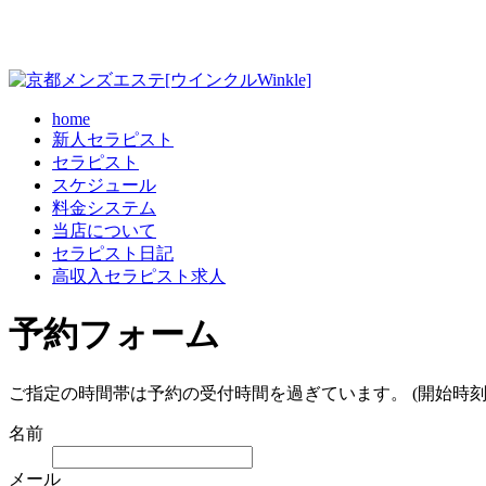
home
新人セラピスト
セラピスト
スケジュール
料金システム
当店について
セラピスト日記
高収入セラピスト求人
予約フォーム
ご指定の時間帯は予約の受付時間を過ぎています。 (開始時刻
名前
メール