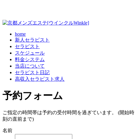
home
新人セラピスト
セラピスト
スケジュール
料金システム
当店について
セラピスト日記
高収入セラピスト求人
予約フォーム
ご指定の時間帯は予約の受付時間を過ぎています。 (開始時
刻の直前まで)
名前