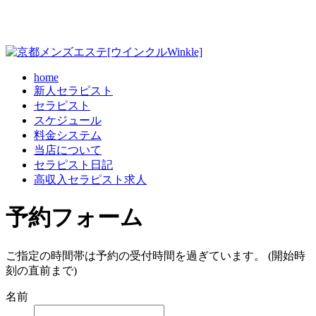
home
新人セラピスト
セラピスト
スケジュール
料金システム
当店について
セラピスト日記
高収入セラピスト求人
予約フォーム
ご指定の時間帯は予約の受付時間を過ぎています。 (開始時
刻の直前まで)
名前