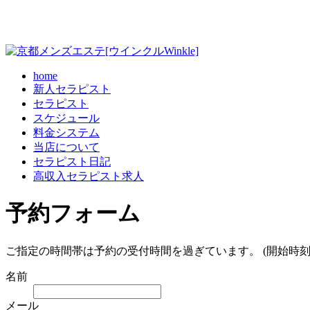
home
新人セラピスト
セラピスト
スケジュール
料金システム
当店について
セラピスト日記
高収入セラピスト求人
予約フォーム
ご指定の時間帯は予約の受付時間を過ぎています。 (開始時刻
名前
メール