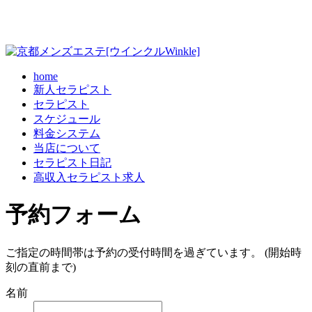
home
新人セラピスト
セラピスト
スケジュール
料金システム
当店について
セラピスト日記
高収入セラピスト求人
予約フォーム
ご指定の時間帯は予約の受付時間を過ぎています。 (開始時
刻の直前まで)
名前