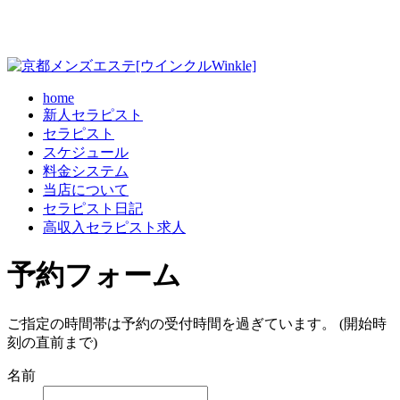
home
新人セラピスト
セラピスト
スケジュール
料金システム
当店について
セラピスト日記
高収入セラピスト求人
予約フォーム
ご指定の時間帯は予約の受付時間を過ぎています。 (開始時
刻の直前まで)
名前