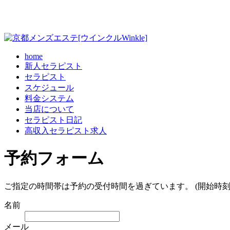
home
新人セラピスト
セラピスト
スケジュール
料金システム
当店について
セラピスト日記
高収入セラピスト求人
予約フォーム
ご指定の時間帯は予約の受付時間を過ぎています。 (開始時刻
名前
メール