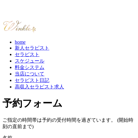
home
新人セラピスト
セラピスト
スケジュール
料金システム
当店について
セラピスト日記
高収入セラピスト求人
予約フォーム
ご指定の時間帯は予約の受付時間を過ぎています。 (開始時
刻の直前まで)
名前