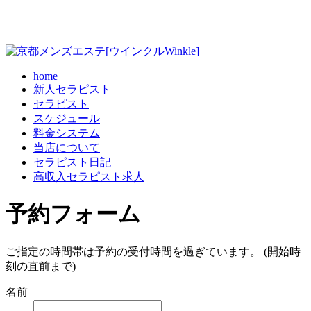
home
新人セラピスト
セラピスト
スケジュール
料金システム
当店について
セラピスト日記
高収入セラピスト求人
予約フォーム
ご指定の時間帯は予約の受付時間を過ぎています。 (開始時
刻の直前まで)
名前