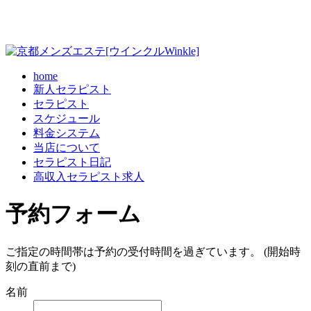
home
新人セラピスト
セラピスト
スケジュール
料金システム
当店について
セラピスト日記
高収入セラピスト求人
予約フォーム
ご指定の時間帯は予約の受付時間を過ぎています。 (開始時
刻の直前まで)
名前