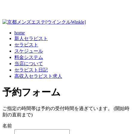
home
新人セラピスト
セラピスト
スケジュール
料金システム
当店について
セラピスト日記
高収入セラピスト求人
予約フォーム
ご指定の時間帯は予約の受付時間を過ぎています。 (開始時
刻の直前まで)
名前