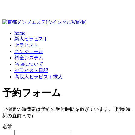
home
新人セラピスト
セラピスト
スケジュール
料金システム
当店について
セラピスト日記
高収入セラピスト求人
予約フォーム
ご指定の時間帯は予約の受付時間を過ぎています。 (開始時
刻の直前まで)
名前