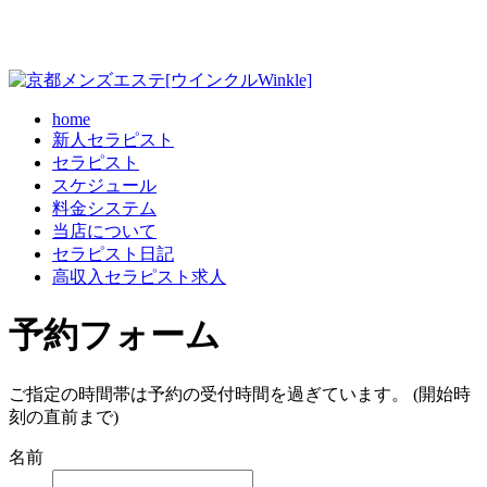
home
新人セラピスト
セラピスト
スケジュール
料金システム
当店について
セラピスト日記
高収入セラピスト求人
予約フォーム
ご指定の時間帯は予約の受付時間を過ぎています。 (開始時
刻の直前まで)
名前