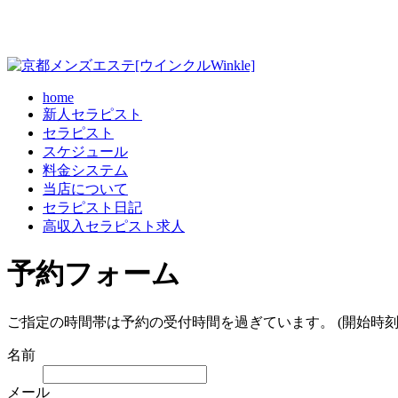
home
新人セラピスト
セラピスト
スケジュール
料金システム
当店について
セラピスト日記
高収入セラピスト求人
予約フォーム
ご指定の時間帯は予約の受付時間を過ぎています。 (開始時刻
名前
メール