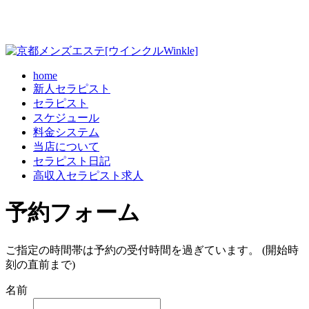
home
新人セラピスト
セラピスト
スケジュール
料金システム
当店について
セラピスト日記
高収入セラピスト求人
予約フォーム
ご指定の時間帯は予約の受付時間を過ぎています。 (開始時
刻の直前まで)
名前