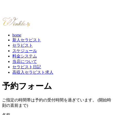
home
新人セラピスト
セラピスト
スケジュール
料金システム
当店について
セラピスト日記
高収入セラピスト求人
予約フォーム
ご指定の時間帯は予約の受付時間を過ぎています。 (開始時
刻の直前まで)
名前