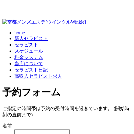
home
新人セラピスト
セラピスト
スケジュール
料金システム
当店について
セラピスト日記
高収入セラピスト求人
予約フォーム
ご指定の時間帯は予約の受付時間を過ぎています。 (開始時
刻の直前まで)
名前