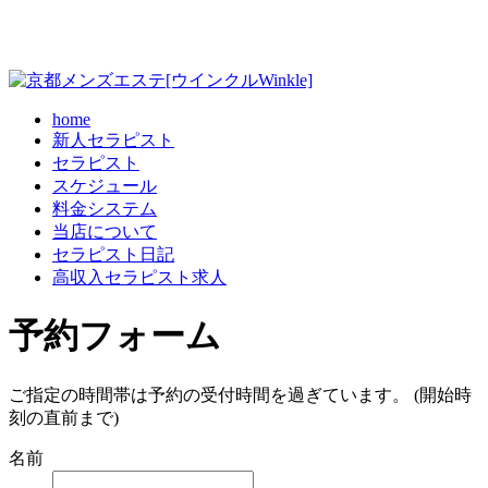
home
新人セラピスト
セラピスト
スケジュール
料金システム
当店について
セラピスト日記
高収入セラピスト求人
予約フォーム
ご指定の時間帯は予約の受付時間を過ぎています。 (開始時
刻の直前まで)
名前