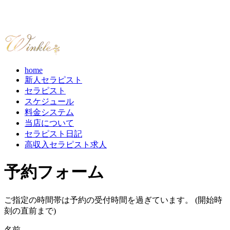
home
新人セラピスト
セラピスト
スケジュール
料金システム
当店について
セラピスト日記
高収入セラピスト求人
予約フォーム
ご指定の時間帯は予約の受付時間を過ぎています。 (開始時
刻の直前まで)
名前