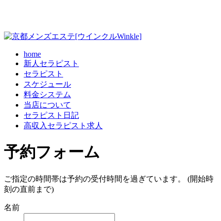
home
新人セラピスト
セラピスト
スケジュール
料金システム
当店について
セラピスト日記
高収入セラピスト求人
予約フォーム
ご指定の時間帯は予約の受付時間を過ぎています。 (開始時
刻の直前まで)
名前